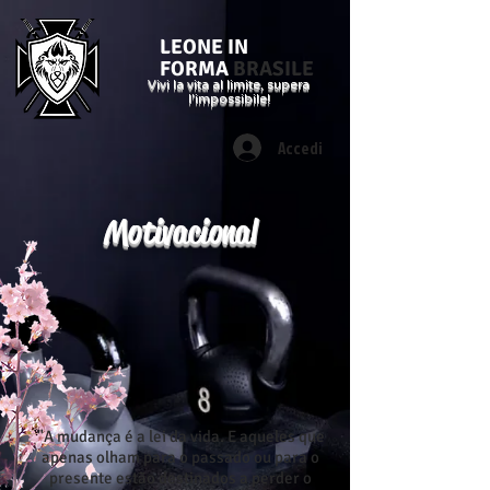
LEONE IN
FORMA
BRASILE
Vivi la vita al limite, supera
l'impossibile!
Accedi
Motivacional
"A mudança é a lei da vida. E aqueles que
apenas olham para o passado ou para o
presente estão destinados a perder o