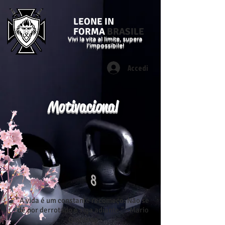
LEONE IN
FORMA
BRASILE
Vivi la vita al limite, supera
l'impossibile!
Accedi
Motivacional
"A vida é um constante recomeço. Não se
dê por derrotado e siga adiante." - Mario
Quintana