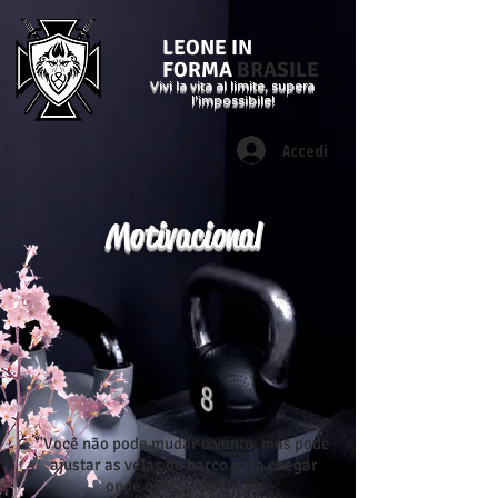
LEONE IN
FORMA
BRASILE
Vivi la vita al limite, supera
l'impossibile!
Accedi
Motivacional
"Você não pode mudar o vento, mas pode
ajustar as velas do barco para chegar
onde quer." - Anônimo