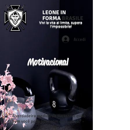
LEONE IN
FORMA
BRASILE
Vivi la vita al limite, supera
l'impossibile!
Accedi
Motivacional
"A verdadeira medida do sucesso é quão
bem você pode lidar com o fracasso." -
Anônimo