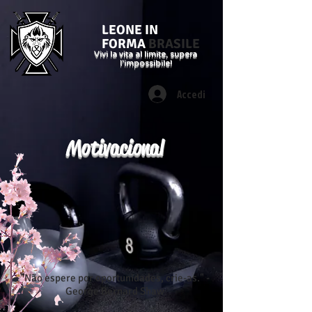
LEONE IN
FORMA
BRASILE
Vivi la vita al limite, supera
l'impossibile!
Accedi
Motivacional
"Não espere por oportunidades, crie-as." -
George Bernard Shaw