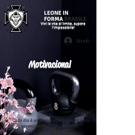
LEONE IN
FORMA
BRASILE
Vivi la vita al limite, supera
l'impossibile!
Accedi
Motivacional
"Cada dia é uma nova oportunidade para
sermos melhores." - Anônimo