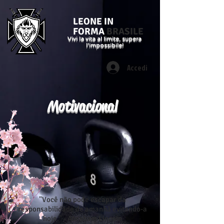
LEONE IN
FORMA
BRASILE
Vivi la vita al limite, supera
l'impossibile!
Accedi
Motivacional
"Você não pode escapar da
responsabilidade de amanhã evitando-a
hoje." - Abraham Lincoln