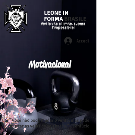
LEONE IN
FORMA
BRASILE
Vivi la vita al limite, supera
l'impossibile!
Accedi
Motivacional
"Você não pode mudar o vento, mas pode
ajustar as velas do seu barco." - Confúcio