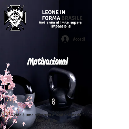
LEONE IN
FORMA
BRASILE
Vivi la vita al limite, supera
l'impossibile!
Accedi
Motivacional
"A vida é uma aventura ousada ou nada." -
Helen Keller