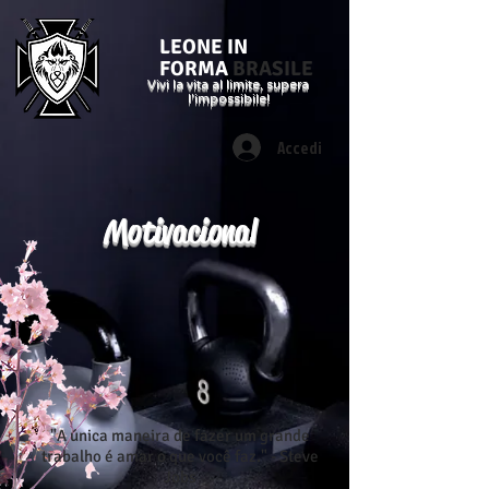
LEONE IN
FORMA
BRASILE
Vivi la vita al limite, supera
l'impossibile!
Accedi
Motivacional
"A única maneira de fazer um grande
trabalho é amar o que você faz." - Steve
Jobs