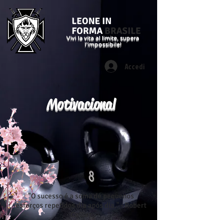
LEONE IN
FORMA
BRASILE
Vivi la vita al limite, supera
l'impossibile!
Accedi
Motivacional
"O sucesso é a soma de pequenos
esforços repetidos dia após dia." - Robert
Collier