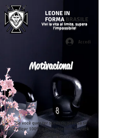
LEONE IN
FORMA
BRASILE
Vivi la vita al limite, supera
l'impossibile!
Accedi
Motivacional
"Se você quer ter sucesso, precisa se
dedicar 100% a seus objetivos." - Jack
Canfield