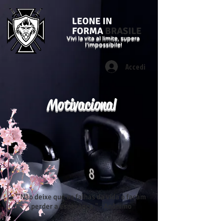
LEONE IN
FORMA
BRASILE
Vivi la vita al limite, supera
l'impossibile!
Accedi
Motivacional
"Não deixe que as falhas da vida o façam
perder a esperança." - Anônimo