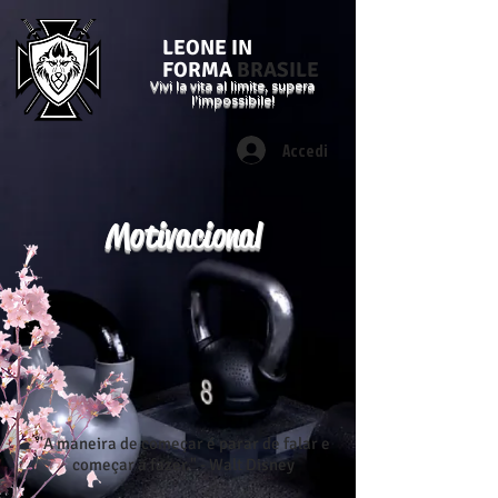
LEONE IN
FORMA
BRASILE
Vivi la vita al limite, supera
l'impossibile!
Accedi
Motivacional
"A maneira de começar é parar de falar e
começar a fazer." - Walt Disney