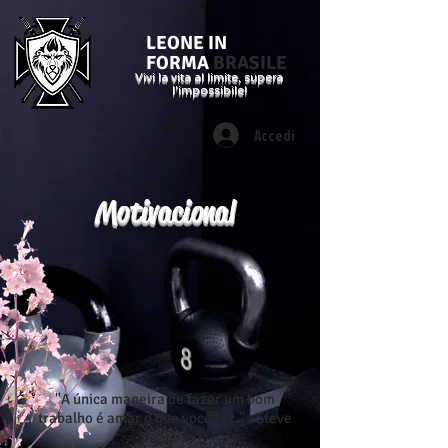
LEONE IN
FORMA
BRASILE
Vivi la vita al limite, supera
l'impossibile!
Accedi
Motivacional
"A única maneira de fazer um bom
trabalho é amar o que você faz." - Steve
Jobs