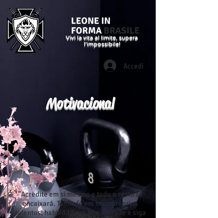
LEONE IN
FORMA
BRASILE
Vivi la vita al limite, supera
l'impossibile!
Accedi
Motivacional
"Acredite em si mesmo e todo o resto se
encaixará. Tenha fé em seus próprios
talentos, habilidades e boa vontade e siga