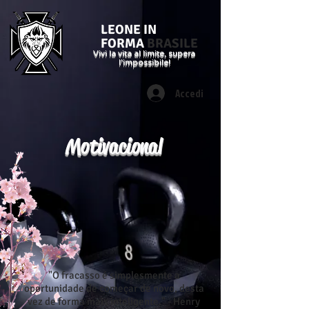
LEONE IN
FORMA
BRASILE
Vivi la vita al limite, supera
l'impossibile!
Accedi
Motivacional
"O fracasso é simplesmente a
oportunidade de começar de novo, desta
vez de forma mais inteligente." - Henry