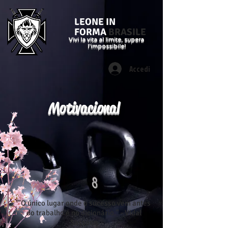
LEONE IN
FORMA
BRASILE
Vivi la vita al limite, supera
l'impossibile!
Accedi
Motivacional
"O único lugar onde o sucesso vem antes
do trabalho é no dicionário." - Vidal
Sassoon