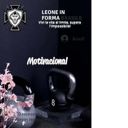
LEONE IN
FORMA
BRASILE
Vivi la vita al limite, supera
l'impossibile!
Accedi
Motivacional
"O sucesso é a soma de pequenos
esforços repetidos dia após dia." - Leo
Tolstoy