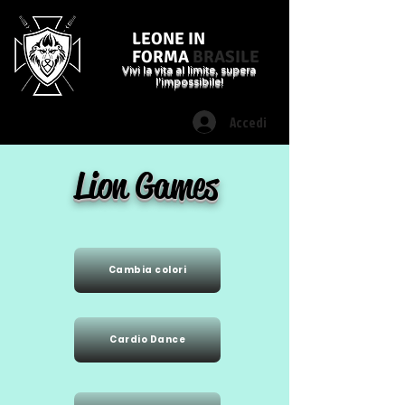
LEONE IN
FORMA
BRASILE
Vivi la vita al limite, supera
l'impossibile!
Accedi
Lion Games
Cambia colori
Cardio Dance