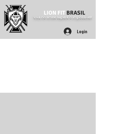
LION FIT
BRASIL
Viva no limite supere o impossível!
Login