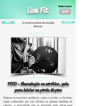
Modo Leitura
Lion Fit
OFF
A revista online do mundo
MENU
REVISTA
fitness
FOCO - Musculação ou aeróbico, guia
para iniciar na perda de peso
Embora os exercícios aeróbicos, como a corrida e a bicicleta,
sejam conhecidos por sua eficácia na queima imediata de
calorias, a musculação tem se mostrado mais eficaz para