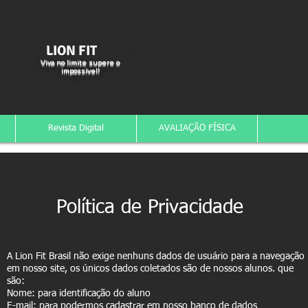
LION FIT
BRASIL
Viva no limite supere o
impossível!
Revista Digital
AVALIAÇÃO FÍSICA
Política de Privacidade
A Lion Fit Brasil não exige nenhuns dados de usuário para a navegação
em nosso site, os únicos dados coletados são de nossos alunos. que
são:
Nome: para identificação do aluno
E-mail: para podermos cadastrar em nosso banco de dados