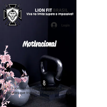
LION FIT
BRASIL
Viva no limite supere o impossível!
Login
Motivacional
"O sucesso não é para os sortudos, é para
aqueles que trabalham duro para alcançá-
lo." - Anônimo