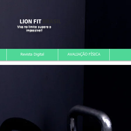
LION FIT
BRASIL
Viva no limite supere o
impossível!
Revista Digital
AVALIAÇÃO FÍSICA