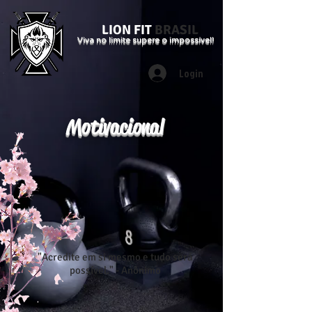
LION FIT
BRASIL
Viva no limite supere o impossível!
Login
Motivacional
"Acredite em si mesmo e tudo será
possível." - Anônimo