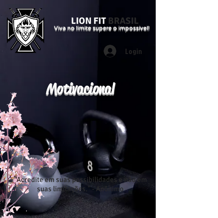
LION FIT
BRASIL
Viva no limite supere o impossível!
Login
Motivacional
"Acredite em suas possibilidades e não em
suas limitações." - Anônimo