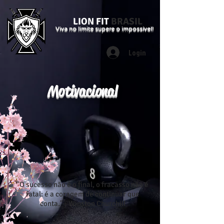
LION FIT
BRASIL
Viva no limite supere o impossível!
Login
Motivacional
"O sucesso não é o final, o fracasso não é
fatal: é a coragem de continuar que
conta." - Winston Churchill