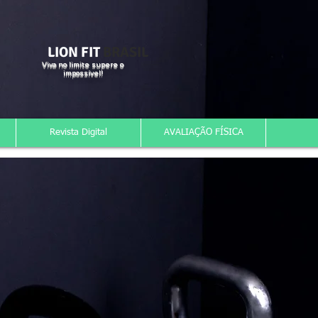
LION FIT
BRASIL
Viva no limite supere o
impossível!
Revista Digital
AVALIAÇÃO FÍSICA