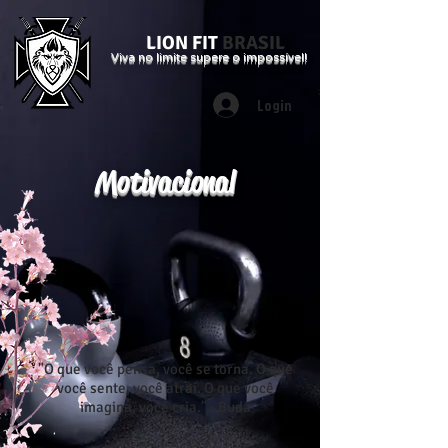
LION FIT
BRASIL
Viva no limite supere o impossível!
Login
Motivacional
"O que você pensa, você se torna. O que
você sente, você atrai. O que você
imagina, você cria." - Buda