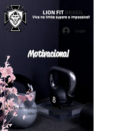
LION FIT
BRASIL
Viva no limite supere o impossível!
Login
Motivacional
"Não tenha medo de falhar. Tenha medo de
não tentar." - Anônimo