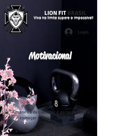
LION FIT
BRASIL
Viva no limite supere o impossível!
Login
Motivacional
"A maneira de começar é parar de falar e
começar a fazer." - Walt Disney