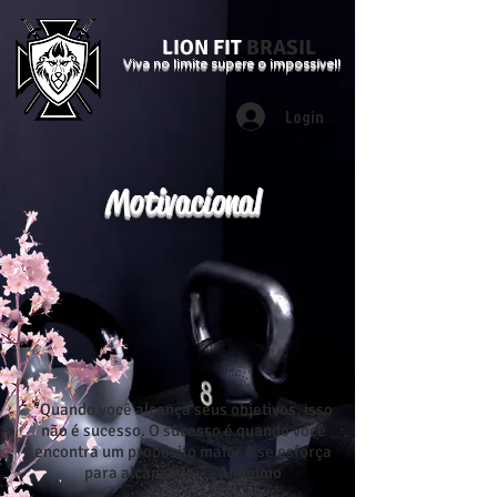
LION FIT
BRASIL
Viva no limite supere o impossível!
Login
Motivacional
"Quando você alcança seus objetivos, isso
não é sucesso. O sucesso é quando você
encontra um propósito maior e se esforça
para alcançá-lo." - Anônimo