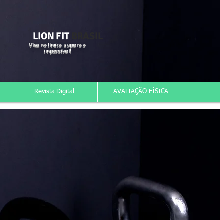
LION FIT
BRASIL
Viva no limite supere o
impossível!
Revista Digital
AVALIAÇÃO FÍSICA