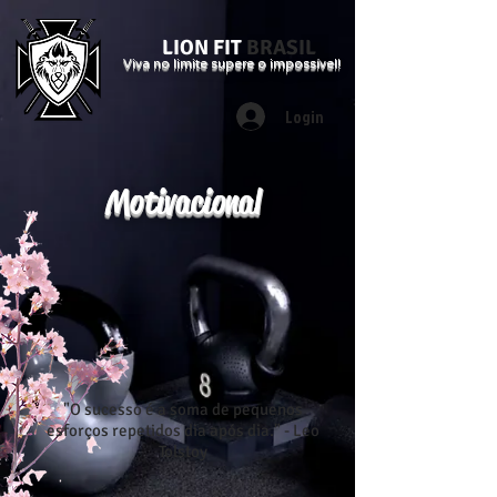
LION FIT
BRASIL
Viva no limite supere o impossível!
Login
Motivacional
"O sucesso é a soma de pequenos
esforços repetidos dia após dia." - Leo
Tolstoy