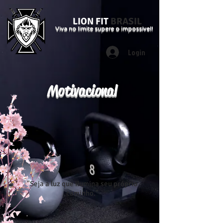
LION FIT
BRASIL
Viva no limite supere o impossível!
Login
Motivacional
"Seja a luz que ilumina seu próprio
caminho."