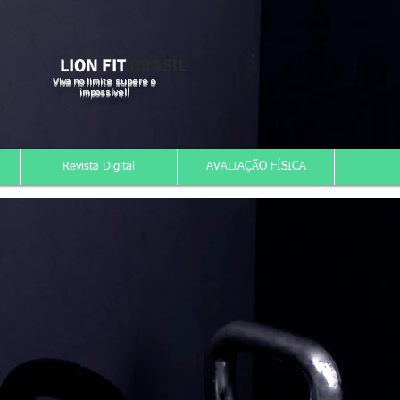
LION FIT
BRASIL
Viva no limite supere o
impossível!
Revista Digital
AVALIAÇÃO FÍSICA