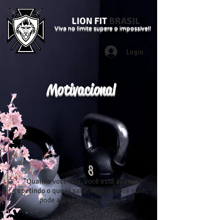
LION FIT
BRASIL
Viva no limite supere o impossível!
Login
Motivacional
"Quando você fala, você está apenas
repetindo o que já sabe. Mas se você ouvir,
pode aprender algo novo."