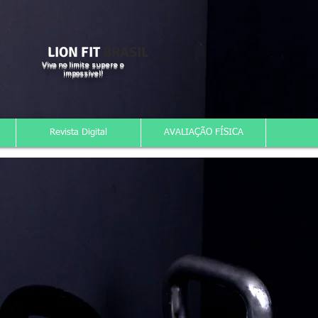
LION FIT
BRASIL
Viva no limite supere o
impossível!
Revista Digital
AVALIAÇÃO FÍSICA