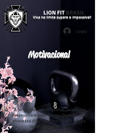
LION FIT
BRASIL
Viva no limite supere o impossível!
Login
Motivacional
"A força não vem de ganhar. Suas lutas
desenvolvem suas forças. Quando você
atravessa dificuldades e decide não se
render, isso é força."