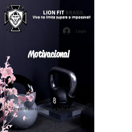
LION FIT
BRASIL
Viva no limite supere o impossível!
Login
Motivacional
"Acredite em si mesmo e tudo é possível."