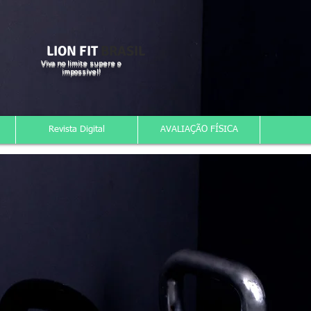
LION FIT
BRASIL
Viva no limite supere o
impossível!
Revista Digital
AVALIAÇÃO FÍSICA