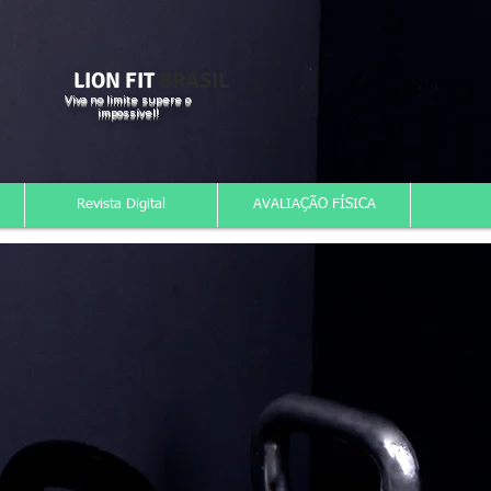
LION FIT
BRASIL
Viva no limite supere o
impossível!
Revista Digital
AVALIAÇÃO FÍSICA