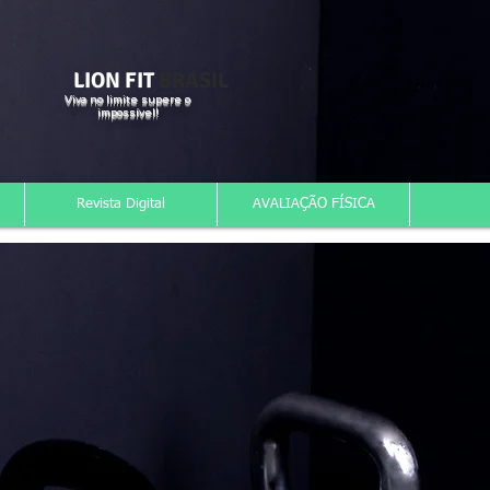
LION FIT
BRASIL
Viva no limite supere o
impossível!
Revista Digital
AVALIAÇÃO FÍSICA