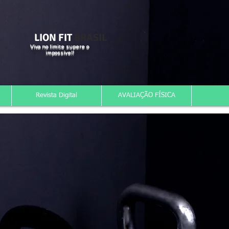
LION FIT
BRASIL
Viva no limite supere o
impossível!
Revista Digital
AVALIAÇÃO FÍSICA