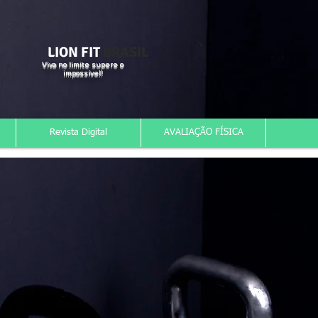
LION FIT
BRASIL
Viva no limite supere o
impossível!
Revista Digital
AVALIAÇÃO FÍSICA