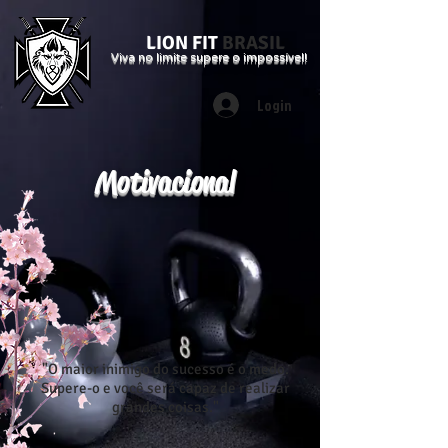
LION FIT
BRASIL
Viva no limite supere o impossível!
Login
Motivacional
"O maior inimigo do sucesso é o medo.
Supere-o e você será capaz de realizar
grandes coisas."