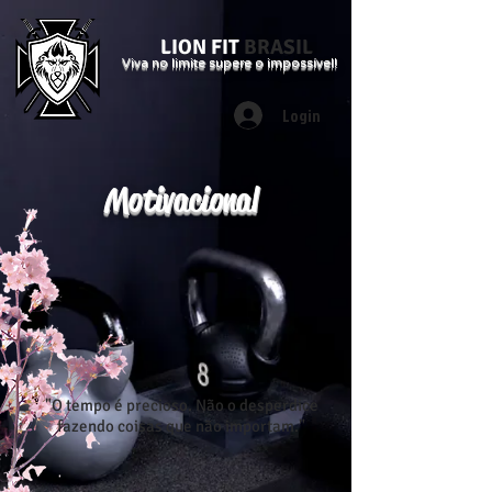
LION FIT
BRASIL
Viva no limite supere o impossível!
Login
Motivacional
"O tempo é precioso. Não o desperdice
fazendo coisas que não importam."