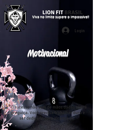
LION FIT
BRASIL
Viva no limite supere o impossível!
Login
Motivacional
"O sucesso não vem de mãos dadas com a
preguiça. Você precisa trabalhar duro e
ser dedicado para alcançá-lo."