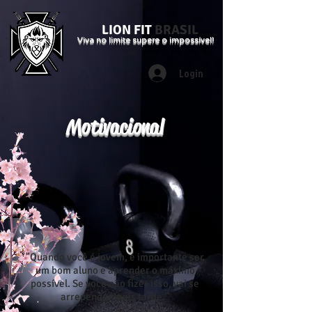
LION FIT
BRASIL
Viva no limite supere o impossível!
Login
Motivacional
"Quando você é jovem, é importante ser
um bom aluno e aprender o máximo
possível. Se você não fizer isso, vai se
arrepender mais tarde."